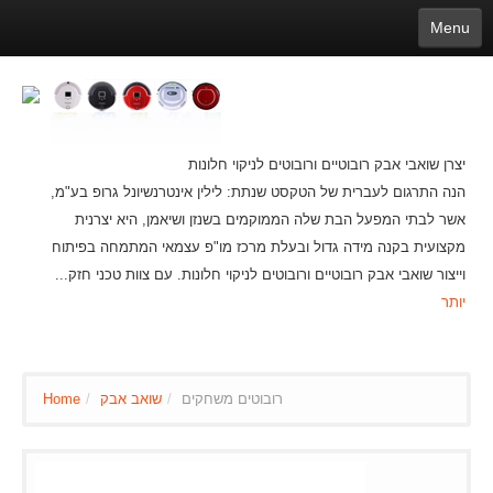
Menu
English
繁體中文
Español
русский
Қазақша
Français
Deutsch
Português
日本語
한국어
Nederlands
belgischen
čeština
عربي
Ελληνικά
עברית
Latvijas
Slovenija
Magyar
Lietuva
Dansk
Polski
Svenska
Italiano
ไทย
יצרן שואבי אבק רובוטיים ורובוטים לניקוי חלונות
Suomi
Hrvatski
Română
Mongolian
bāṅlā
Norsk
Türkçe
הנה התרגום לעברית של הטקסט שנתת: לילין אינטרנשיונל גרופ בע"מ,
Ўзбек тили
india
Tiếng Việt
íslenska
Estonia
Bulgarian
אשר לבתי המפעל הבת שלה הממוקמים בשנזן ושיאמן, היא יצרנית
Ukrainian
Slovenčina
מקצועית בקנה מידה גדול ובעלת מרכז מו"פ עצמאי המתמחה בפיתוח
וייצור שואבי אבק רובוטיים ורובוטים לניקוי חלונות. עם צוות טכני חזק...
יותר
Home
/
שואב אבק
/
רובוטים משחקים