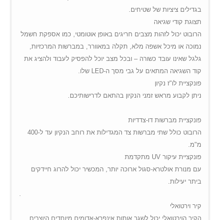
בגדילים ציציות של שטיחים.
תצוגת קודי שגיאה
הרובוט יכול לזהות מצבים חריגים באופן אוטומטי, כמו אספקת חשמל
נמוכה או מיכל אשפה מלא, תקלה במאוורר, במברשות המרכזיות,
גלגל שאינו עובד כשורה – ובכל מצב יוכל להפסיק לעבוד ולהציג את
שלו.
LED
קוד השגיאה המתאים על גבי מסך ה-
פונקציית לו"ז נקיון
ניתן לקבוע מראש זמני הנקיון בהתאם לדרישותיכם.
פונקציית מברשות דו-צדדיות
הרובוט כולל שתי מברשות צד המגדילות את רוחב הנקיון עד ל-400
מ"מ.
מתקדמת
UV
פונקציית עיקור
עם מנורת אולטרא-סגול ארוכה יותר, המכשיר יכול להרוג חיידקים
ביתר יעילות.
.
קיר וירטואלי
הקיר הוירטואלי יכול לשגר אותות אינפרא-אדומים מיוחדים היוצרים