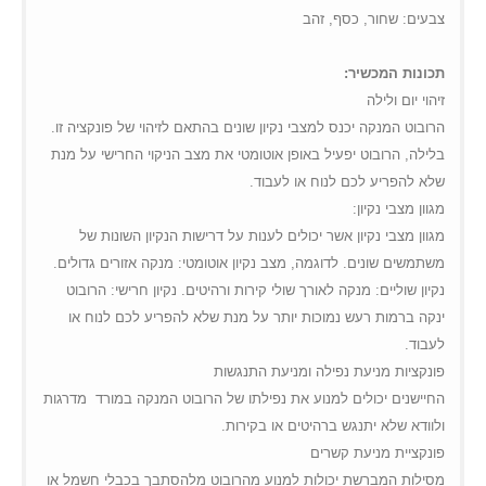
global.com/includes/templates/theme100/templates/tpl_product_in
/web/m.liectroux-
צבעים: שחור, כסף, זהב
on line
35
global.com/includes/templates/theme100/templates/tpl_product_in
on line
42
תכונות המכשיר:
זיהוי יום ולילה
הרובוט המנקה יכנס למצבי נקיון שונים בהתאם לזיהוי של פונקציה זו.
בלילה, הרובוט יפעיל באופן אוטומטי את מצב הניקוי החרישי על מנת
שלא להפריע לכם לנוח או לעבוד.
מגוון מצבי נקיון:
מגוון מצבי נקיון אשר יכולים לענות על דרישות הנקיון השונות של
משתמשים שונים. לדוגמה, מצב נקיון אוטומטי: מנקה אזורים גדולים.
נקיון שוליים: מנקה לאורך שולי קירות ורהיטים. נקיון חרישי: הרובוט
ינקה ברמות רעש נמוכות יותר על מנת שלא להפריע לכם לנוח או
לעבוד.
פונקציות מניעת נפילה ומניעת התנגשות
החיישנים יכולים למנוע את נפילתו של הרובוט המנקה במורד
מדרגות
ולוודא שלא יתנגש ברהיטים או בקירות.
פונקציית מניעת קשרים
מסילות המברשת יכולות למנוע מהרובוט מלהסתבך בכבלי חשמל או