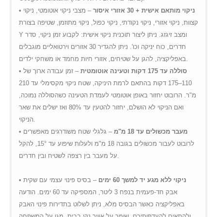
ניקוי מותאם אישית + 30 אזורי איסור
– מצבי ניקוי אוטומטי, ניקוי
•
קצוות, ניקוי אזורי, ניקוי נקודתי, ניקוי כפול, ניקוי מתוזמן, שטיפה בצורת
Y ומצב זיגזג. ניתן ליצור תוכנית ניקוי אישית: לקבוע זמן ניקוי, סדר
חדרים, כוח יניקה וכו'. ניתן להגדיר 30 אזורים וירטואליים מוגבלים
באפליקציה, להגן על שטיחים, אזורי חיות מחמד או משחקי ילדים.
סוללה עד 175 דקות וטעינה אוטומטית
– זמן עבודה ארוך של
•
110–175 דקות בהתאם לרמת היניקה, שטח ניקוי מקסימלי עד 210
מ"ר. הרובוט יחזור באופן אוטומטי לעמדת הטעינה כשהסוללה נמוכה,
ואם הניקוי לא הושלם, יחזור להטעין עד 80% ואז ישלים את שאר
הניקוי.
מעבר מכשולים עד 18 מ"מ
– גלגלי שטח משודרגים מאפשרים
•
לרובוט לעבור מכשולים בגובה 18 מ"מ ולעלות שיפוע עד 15°, להקל
על מעבר בין רצפה לשטיח ובין חדרים.
ניקוי ללא מגע יד למשך 60 ימים
– בסיס פינוי עצמי עם שקית
•
אבק חד-פעמית בנפח 3 ליטר, המספיקה עד 60 ימים. הודעה
באפליקציה כאשר הבסיס מלא, ניתן לשלוט בתדירות פינוי האבק
ולהתאים להעדפותיכם. שומר על אוויר נקי בבית, מגן על המשפחה