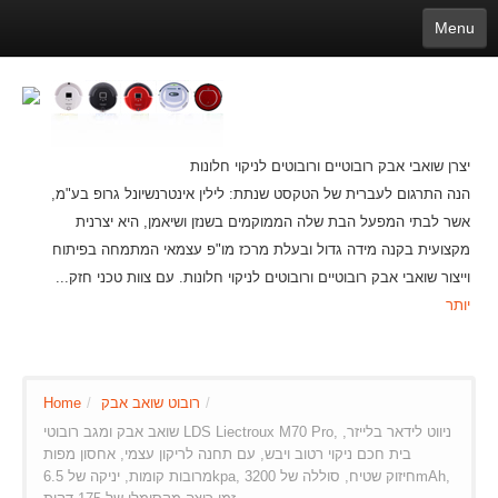
Menu
English
繁體中文
Español
русский
Қазақша
Français
Deutsch
Português
日本語
한국어
Nederlands
belgischen
Slovenija
Latvijas
עברית
Ελληνικά
عربي
čeština
Magyar
Lietuva
Dansk
Polski
Svenska
Italiano
ไทย
יצרן שואבי אבק רובוטיים ורובוטים לניקוי חלונות
Suomi
Hrvatski
Română
Mongolian
bāṅlā
Norsk
Türkçe
הנה התרגום לעברית של הטקסט שנתת: לילין אינטרנשיונל גרופ בע"מ,
Ўзбек тили
india
Tiếng Việt
íslenska
Estonia
Bulgarian
אשר לבתי המפעל הבת שלה הממוקמים בשנזן ושיאמן, היא יצרנית
Ukrainian
Slovenčina
מקצועית בקנה מידה גדול ובעלת מרכז מו"פ עצמאי המתמחה בפיתוח
וייצור שואבי אבק רובוטיים ורובוטים לניקוי חלונות. עם צוות טכני חזק...
יותר
/
רובוט שואב אבק
/
Home
שואב אבק ומגב רובוטי LDS Liectroux M70 Pro, ניווט לידאר בלייזר,
בית חכם ניקוי רטוב ויבש, עם תחנה לריקון עצמי, אחסון מפות
מרובות קומות, יניקה של 6.5kpa, חיזוק שטיח, סוללה של 3200mAh,