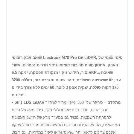
שואב אבק רובוטי Liectroux M70 Pro עם LiDAR, פינוי עצמי של
האבק, אחסון מפות מרובות קומות, ניקוי חדרים נבחרים, אזורי
איסור, חידוש ניקוי מנקודת הפסקה, יניקה 6.5KPa, שאיבה
ושטיפה משולבת, זיהוי שטיח והגברת כוח, סוללה 3200mAh, עד
175 דקות סוללה, שקית אבק 3 ליטר, 60 ימים ללא צורך בידיים
תכונות:
ניווט LDS LiDAR מתקדם
– סריקה של 360° ומיפוי מהיר לשחזור
•
תכנון הבית, תכנון חכם של מסלולי ניקוי, כיסוי מלא של הבית
להפחתת השמטות. מצויד גם במערך מלא של חיישני הימנעות
ממכשולים, מגן על הקירות והריהוט מפגיעה ומונע מהרובוט להיתקע
או ליפול במדרגות. עם רובוט M70 Pro, אינכם צריכים לדאוג יותר