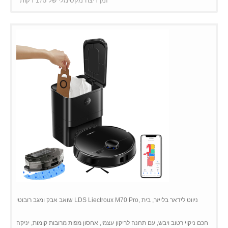
זמן ריצה מקסימלי של 175 דקות
שואב אבק ומגב רובוטי LDS Liectroux M70 Pro, ניווט לידאר בלייזר, בית
חכם ניקוי רטוב ויבש, עם תחנה לריקון עצמי, אחסון מפות מרובות קומות, יניקה