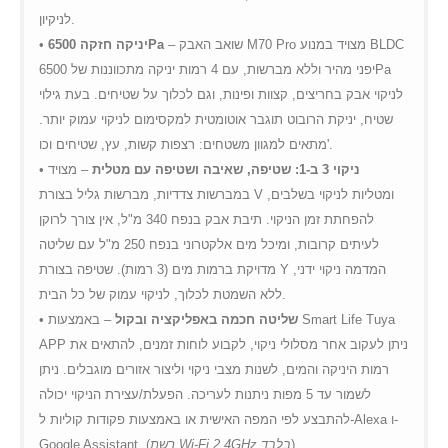
לניקיון.
– שואב האבק M70 Pro מצויד במנוע BLDC
יניקה חזקה 6500Pa
•
יפני מהיר וללא מברשות, עם 4 רמות יניקה מתכווננות של 6500Pa
לניקוי אבק בחריצים, קצוות ופינות, וגם לכלוך על שטיחים. בעת גילוי
שטיח, יניקת הרובוט תוגבר אוטומטית למקסימום לניקוי עמוק יותר.
מתאים למגוון משטחים: רצפות קשות, עץ, שטיחים וכו'.
ניקוי 3 ב-1: שטיפה, שאיבה ושטיפה עם מטלית
– מצויד
•
במברשות צדדיות, מברשות גליל בצורת V ומטליות לניקוי בשלבים,
להפחתת זמן הניקוי. תיבת אבק בנפח 340 מ"ל, אין צורך לרוקן
לעיתים קרובות, ומיכל מים אלקטרוני בנפח 250 מ"ל עם שליטה
מדויקת ברמות מים (3 רמות). שטיפה בצורת Y המדמה ניקוי ידני,
ללא השמטת לכלוך, לניקוי עמוק של כל הבית.
שליטה חכמה באפליקציה ובקול
– באמצעות Smart Life Tuya
•
APP ניתן לעקוב אחר מסלולי ניקוי, לקבוע לוחות זמנים, להתאים את
רמות היניקה והמים, לשנות מצבי ניקוי וליצור אזורים מוגבלים. ניתן
לשמור עד 5 מפות ניתנות לעריכה. הפעלת/עצירת הניקוי יכולה
להתבצע לפי המפה האישית או באמצעות פקודות קוליות ל-Alexa ו-
).
רשת Wi-Fi 2.4GHz בלבד
Google Assistant. (