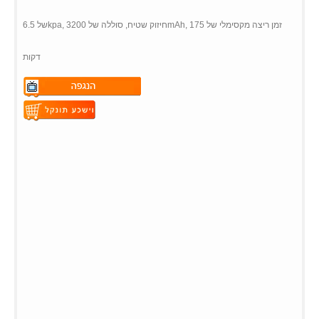
של 6.5kpa, חיזוק שטיח, סוללה של 3200mAh, זמן ריצה מקסימלי של 175
דקות
Warning
: Undefined variable
$vii_demo_video_text in
Warning
: Undefined variable
/web/m.liectroux-
$vii_buy_now_text in
global.com/includes/templates/theme100/templates/tpl_product_in
/web/m.liectroux-
on line
35
global.com/includes/templates/theme100/templates/tpl_product_in
on line
42