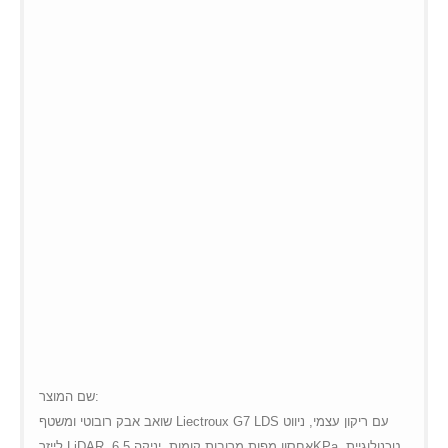
שם המוצר:
שואב אבק רובוטי ומשטף Liectroux G7 LDS עם ריקון עצמי, ניווט
לייזר LiDAR, אחסון מפות מרובות קומות, יניקה 6.5KPa, טכנולוגיית