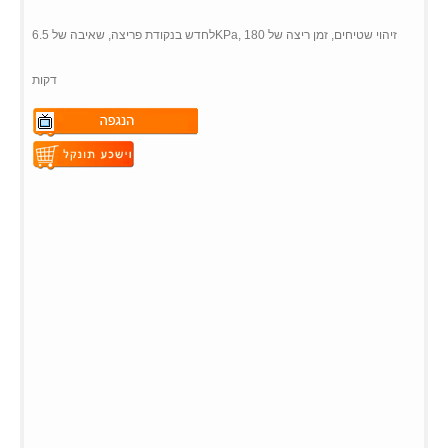
לחדש בנקודת פריצה, שאיבה של 6.5KPa, זיהוי שטיחים, זמן ריצה של 180
דקות
Warning
: Undefined variable
$vii_demo_video_text in
Warning
: Undefined variable
/web/m.liectroux-
$vii_buy_now_text in
global.com/includes/templates/theme100/templates/tpl_product_in
/web/m.liectroux-
on line
35
global.com/includes/templates/theme100/templates/tpl_product_in
on line
42