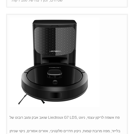
שטיחים, זמן ריצה של 180 דקות
שואב אבק ומגב רובוט של Liectroux G7 LDS, פח אשפה לריקון עצמי, ניווט
בלייזר, מפה מרובת קומות, ניקיון חדרים סלקטיבי, אזורים אסורים, ניקוי שניתן