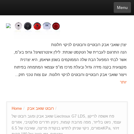
Menu
English
繁體中文
Español
русский
Қазақша
Français
Deutsch
Português
日本語
한국어
Nederlands
belgischen
Slovenija
Latvijas
עברית
Ελληνικά
عربي
čeština
Magyar
Lietuva
Dansk
Polski
Svenska
Italiano
ไทย
יצרן שואבי אבק רובוטיים ורובוטים לניקוי חלונות
Suomi
Hrvatski
Română
Mongolian
bāṅlā
Norsk
Türkçe
הנה התרגום לעברית של הטקסט שנתת: לילין אינטרנשיונל גרופ בע"מ,
Ўзбек тили
india
Tiếng Việt
íslenska
Estonia
Bulgarian
אשר לבתי המפעל הבת שלה הממוקמים בשנזן ושיאמן, היא יצרנית
Ukrainian
Slovenčina
מקצועית בקנה מידה גדול ובעלת מרכז מו"פ עצמאי המתמחה בפיתוח
וייצור שואבי אבק רובוטיים ורובוטים לניקוי חלונות. עם צוות טכני חזק...
יותר
/
רובוט שואב אבק
/
Home
שואב אבק ומגב רובוט של Liectroux G7 LDS, פח אשפה לריקון
עצמי, ניווט בלייזר, מפה מרובת קומות, ניקיון חדרים סלקטיבי, אזורים
אסורים, ניקוי שניתן לחדש בנקודת פריצה, שאיבה של 6.5KPa, זיהוי