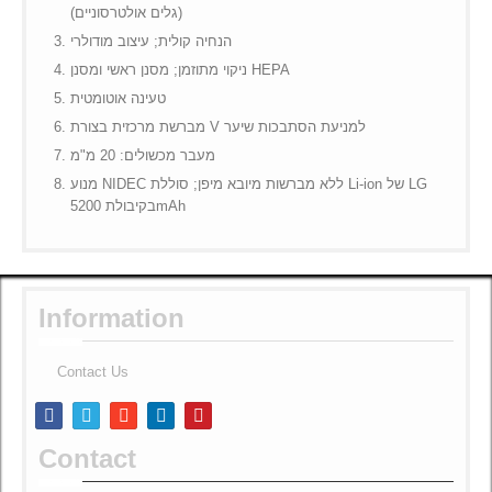
(גלים אולטרסוניים)
הנחיה קולית; עיצוב מודולרי
ניקוי מתוזמן; מסנן ראשי ומסנן HEPA
טעינה אוטומטית
מברשת מרכזית בצורת V למניעת הסתבכות שיער
מעבר מכשולים: 20 מ"מ
מנוע NIDEC ללא מברשות מיובא מיפן; סוללת Li-ion של LG
בקיבולת 5200mAh
Information
Contact Us
Contact